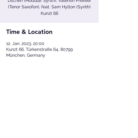
Dschen (Modular Synth), Valentin Preißler
(Tenor Saxofon), feat. Sam Hylton (Synth)
Kunzt 66
Time & Location
12. Jan. 2023, 20:00
Kunzt 66, Türkenstraße 64, 80799
München, Germany
Share This Event
Fotos ©
Lukas Diller
&
TJ Krebs
(sofern nicht anders
angegeben)