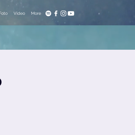
Foto
Video
More
o