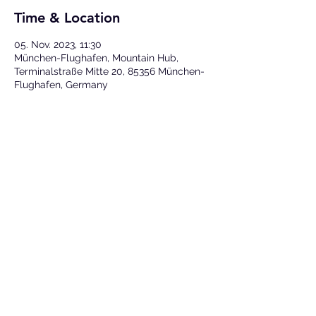
Time & Location
05. Nov. 2023, 11:30
München-Flughafen, Mountain Hub,
Terminalstraße Mitte 20, 85356 München-
Flughafen, Germany
Share This Event
Fotos ©
Lukas Diller
&
TJ Krebs
(sofern nicht anders
angegeben)
alle Rechte vorbehalten © 2023 Sam Hylton
Impressum