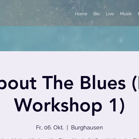
Home
Bio
Live
Musik
bout The Blues 
Workshop 1)
Fr., 06. Okt.
  |  
Burghausen