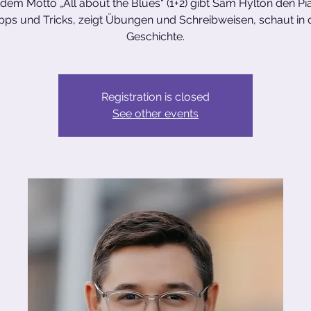
dem Motto „All about the Blues“ (1+2) gibt Sam Hylton den Pi
pps und Tricks, zeigt Übungen und Schreibweisen, schaut in 
Geschichte.
Registration is closed
See other events