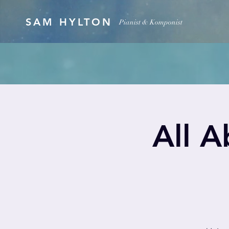
SAM HYLTON
Pianist & Komponist
All A